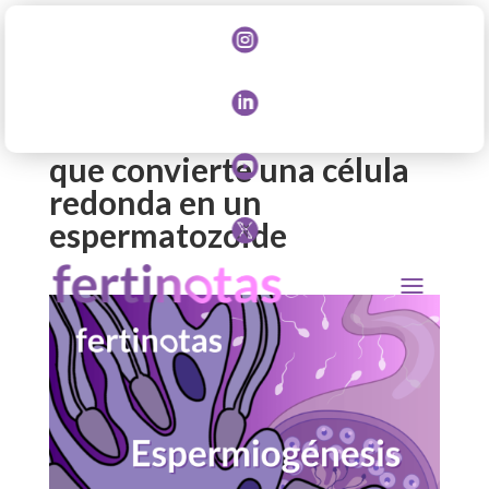

Espermiogénesis: la

transformación celular
que convierte una célula

redonda en un
espermatozoide
