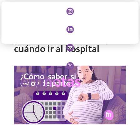

¿Cómo saber si estoy de

parto? Señales reales y
cuándo ir al hospital

