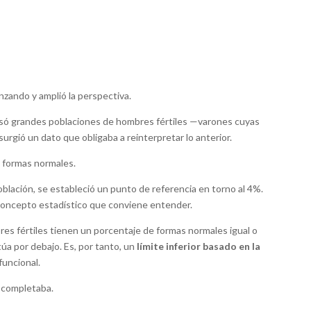
anzando y amplió la perspectiva.
isó grandes poblaciones de hombres fértiles —varones cuyas
rgió un dato que obligaba a reinterpretar lo anterior.
 formas normales.
población, se estableció un punto de referencia en torno al 4%.
 concepto estadístico que conviene entender.
bres fértiles tienen un porcentaje de formas normales igual o
túa por debajo. Es, por tanto, un
límite inferior basado en la
funcional.
o completaba.