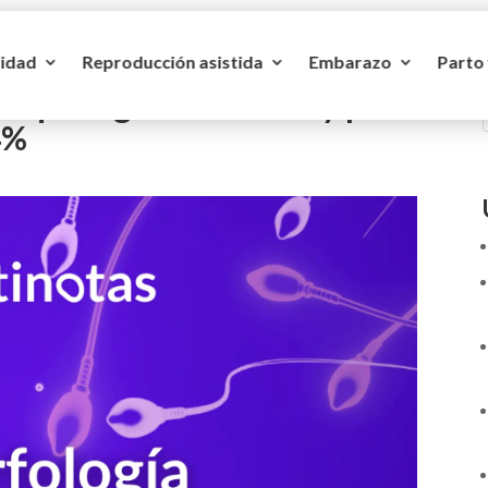
lidad
Reproducción asistida
Embarazo
Parto
 qué significa el 14% y por
4%