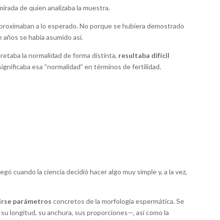
a mirada de quien analizaba la muestra.
proximaban a lo esperado. No porque se hubiera demostrado
e años se había asumido así.
pretaba la normalidad de forma distinta,
resultaba difícil
gnificaba esa “normalidad” en términos de fertilidad.
egó cuando la ciencia decidió hacer algo muy simple y, a la vez,
irse parámetros
concretos de la morfología espermática. Se
su longitud, su anchura, sus proporciones—, así como la