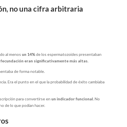
ón, no una cifra arbitraria
ando al menos
un 14%
de los espermatozoides presentaban
 fecundación eran significativamente más altas
.
umentaba de forma notable.
a. Era el punto en el que la probabilidad de éxito cambiaba
escripción para convertirse en
un indicador funcional
. No
no de lo que podían hacer.
ros